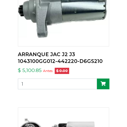
ARRANQUE JAC J2 J3
1043100GG012-442220-D6GS210
$ 5,100.85
Antes:
$ 0.00