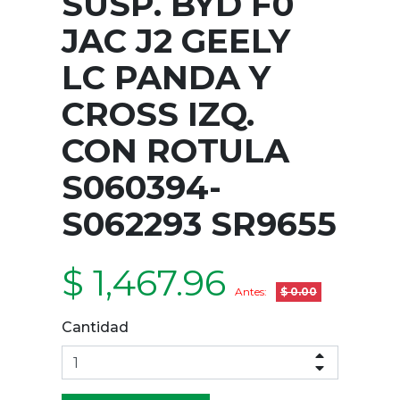
SUSP. BYD F0
JAC J2 GEELY
LC PANDA Y
CROSS IZQ.
CON ROTULA
S060394-
S062293 SR9655
$ 1,467.96
Antes:
$ 0.00
Cantidad