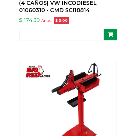
(4 CAÑOS) VW INCODIESEL
01060310 - CMD SCI18814
$ 174.39
Antes:
$ 0.00