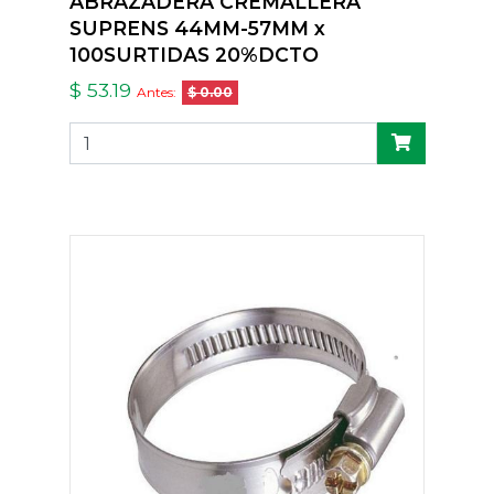
ABRAZADERA CREMALLERA
SUPRENS 44MM-57MM x
100SURTIDAS 20%DCTO
$ 53.19
Antes:
$ 0.00