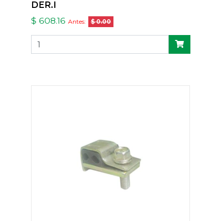
DER.I
$ 608.16
Antes:
$ 0.00