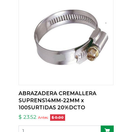
ABRAZADERA CREMALLERA
SUPRENS14MM-22MM x
100SURTIDAS 20%DCTO
$ 23.52
Antes:
$ 0.00