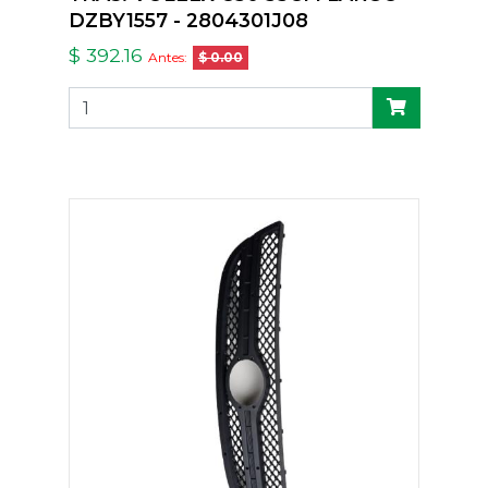
DZBY1557 - 2804301J08
$ 392.16
Antes:
$ 0.00