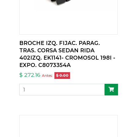
BROCHE IZQ. FIJAC. PARAG.
TRAS. CORSA SEDAN RIDA
402IZQ. EK1141- CROMOSOL 198I -
EXPO. C8073354A
$ 272.16
Antes:
$ 0.00