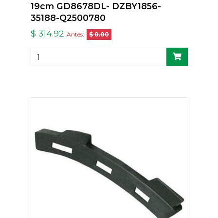
19cm GD8678DL- DZBY1856-
35188-Q2500780
$ 314.92
Antes:
$ 0.00