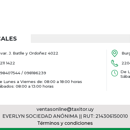
CALES
var. J. Batlle y Ordoñez 4022
Bur
211 1422
220
De L
98407544 / 098186239
Sába
e Lunes a Viernes de: 08:00 a 18:00 horas
ábados: 08:00 a 13:00 horas
ventasonline@taxitor.uy
EVERLYN SOCIEDAD ANÓNIMA || RUT: 214306150010
Términos y condiciones