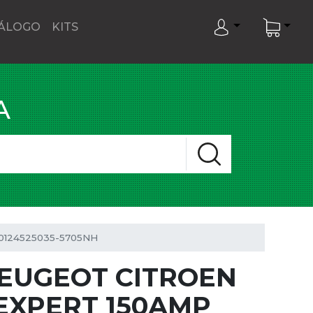
ÁLOGO
KITS
A
0124525035-5705NH
EUGEOT CITROEN
 EXPERT 150AMP