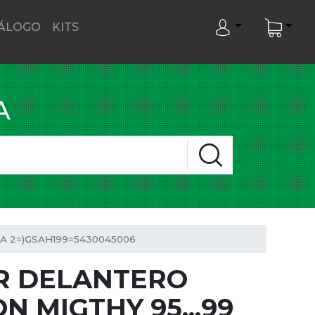
ÁLOGO
KITS
A
A 2=)GSAH199=5430045006
R DELANTERO
 MIGTHY 95...99