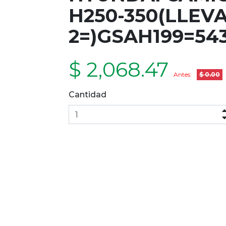
H250-350(LLEV
2=)GSAH199=54
$ 2,068.47
Antes:
$ 0.00
Cantidad