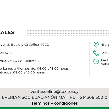
CALES
var. J. Batlle y Ordoñez 4022
Bur
211 1422
220
De L
98407544 / 098186239
Sába
e Lunes a Viernes de: 08:00 a 18:00 horas
ábados: 08:00 a 13:00 horas
ventasonline@taxitor.uy
EVERLYN SOCIEDAD ANÓNIMA || RUT: 214306150010
Términos y condiciones