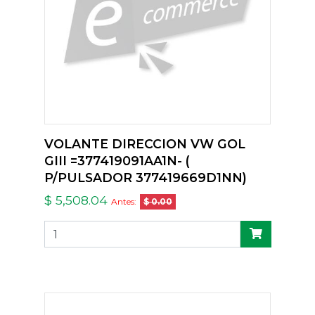
VOLANTE DIRECCION VW GOL
GIII =377419091AA1N- (
P/PULSADOR 377419669D1NN)
$ 5,508.04
Antes:
$ 0.00