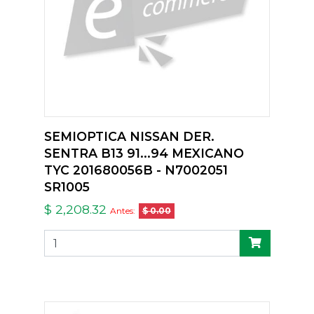
SEMIOPTICA NISSAN DER.
SENTRA B13 91...94 MEXICANO
TYC 201680056B - N7002051
SR1005
$ 2,208.32
Antes:
$ 0.00