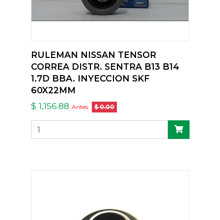
RULEMAN NISSAN TENSOR
CORREA DISTR. SENTRA B13 B14
1.7D BBA. INYECCION SKF
60X22MM
$ 1,156.88
Antes:
$ 0.00