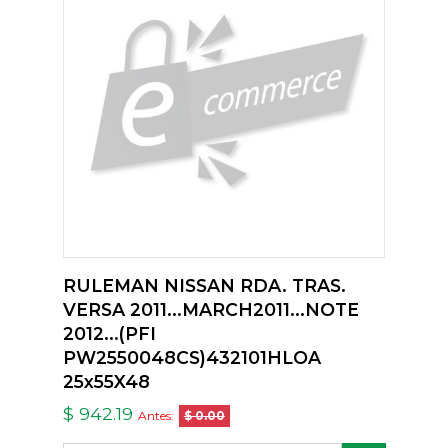
RULEMAN NISSAN RDA. TRAS.
VERSA 2011...MARCH2011...NOTE
2012...(PFI
PW2550048CS)432101HLOA
25x55X48
$ 942.19
Antes:
$ 0.00