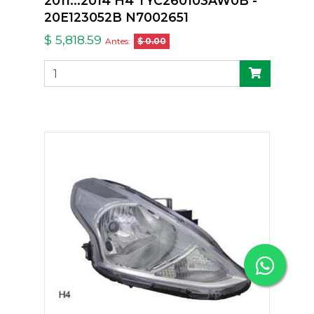
2011...2014 H4 TYC260103AW0B -
20E123052B N7002651
$ 5,818.59
Antes:
$ 0.00